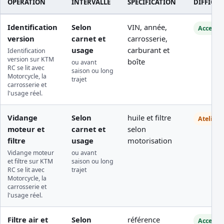
OPERATION
INTERVALLE
SPECIFICATION
DIFFICUL
Identification
Selon
VIN, année,
Accessib
version
carnet et
carrosserie,
usage
carburant et
Identification
version sur KTM
boîte
ou avant
RC se lit avec
saison ou long
Motorcycle, la
trajet
carrosserie et
l'usage réel.
Vidange
Selon
huile et filtre
Atelier
moteur et
carnet et
selon
filtre
usage
motorisation
Vidange moteur
ou avant
et filtre sur KTM
saison ou long
RC se lit avec
trajet
Motorcycle, la
carrosserie et
l'usage réel.
Filtre air et
Selon
référence
Accessib