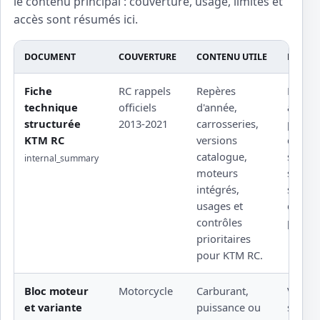
le contenu principal : couverture, usage, limites et
accès sont résumés ici.
DOCUMENT
COUVERTURE
CONTENU UTILE
LIMITE
Fiche
RC rappels
Repères
Procé
technique
officiels
d'année,
atelier
structurée
2013-2021
carrosseries,
protég
KTM RC
versions
couple
catalogue,
serrag
internal_summary
moteurs
sourcé
intégrés,
schém
usages et
constr
contrôles
propri
prioritaires
pour KTM RC.
Bloc moteur
Motorcycle
Carburant,
Valeur 
et variante
puissance ou
sensib