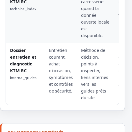
KTM RC
carrosserie
docum
quand la
rattach
technical_index
donnée
versio
ouverte locale
est
disponible.
Dossier
Entretien
Méthode de
Rempl
entretien et
courant,
décision,
d'une 
diagnostic
achat
points à
éditeu
KTM RC
d'occasion,
inspecter,
d'un a
symptômes
liens internes
profes
internal_guides
et contrôles
vers les
sous l
de sécurité.
guides prêts
du site.