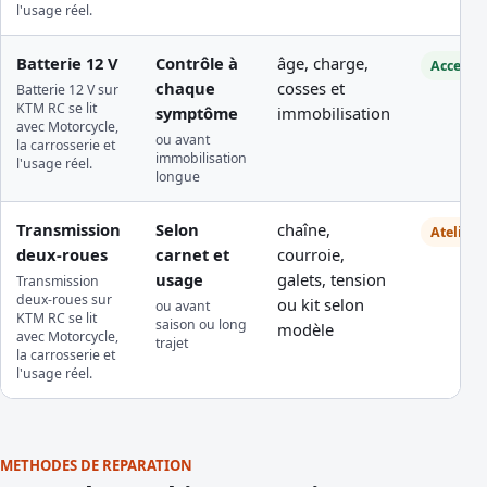
l'usage réel.
Batterie 12 V
Contrôle à
âge, charge,
Accessib
chaque
cosses et
Batterie 12 V sur
KTM RC se lit
symptôme
immobilisation
avec Motorcycle,
ou avant
la carrosserie et
immobilisation
l'usage réel.
longue
Transmission
Selon
chaîne,
Atelier
deux-roues
carnet et
courroie,
usage
galets, tension
Transmission
deux-roues sur
ou kit selon
ou avant
KTM RC se lit
saison ou long
modèle
avec Motorcycle,
trajet
la carrosserie et
l'usage réel.
METHODES DE REPARATION