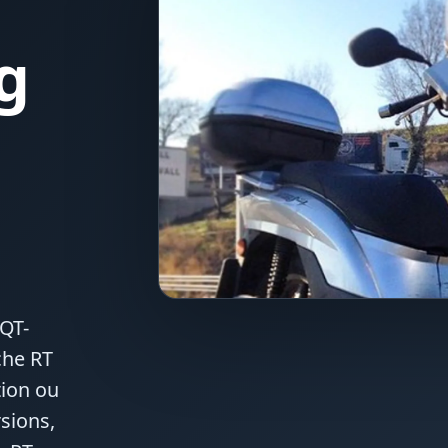
g
QT-
che RT
tion ou
rsions,