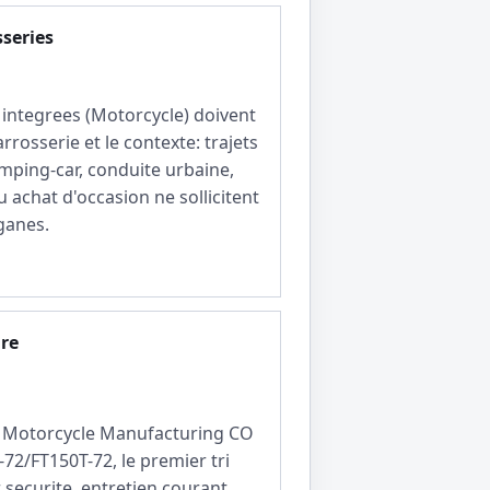
sseries
 integrees (Motorcycle) doivent
arrosserie et le contexte: trajets
mping-car, conduite urbaine,
u achat d'occasion ne sollicitent
ganes.
ire
i Motorcycle Manufacturing CO
72/FT150T-72, le premier tri
 securite, entretien courant,