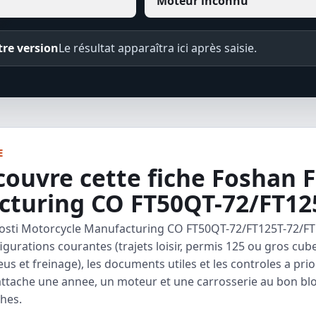
re version
Le résultat apparaîtra ici après saisie.
E
couvre cette fiche Foshan 
turing CO FT50QT-72/FT12
Fosti Motorcycle Manufacturing CO FT50QT-72/FT125T-72/FT1
figurations courantes (trajets loisir, permis 125 ou gros cub
us et freinage), les documents utiles et les controles a prio
 rattache une annee, un moteur et une carrosserie au bon b
hes.