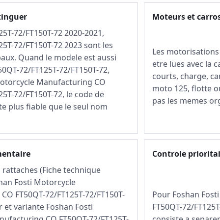
tinguer
Moteurs et carro
25T-72/FT150T-72 2020-2021,
5T-72/FT150T-72 2023 sont les
Les motorisations
paux. Quand le modele est aussi
etre lues avec la c
50QT-72/FT125T-72/FT150T-72,
courts, charge, ca
Motorcycle Manufacturing CO
moto 125, flotte o
5T-72/FT150T-72, le code de
pas les memes or
e plus fiable que le seul nom
mentaire
Controle priorita
rattaches (Fiche technique
han Fosti Motorcycle
 CO FT50QT-72/FT125T-72/FT150T-
Pour Foshan Fost
 et variante Foshan Fosti
FT50QT-72/FT125T-
nufacturing CO FT50QT-72/FT125T-
consiste a separer