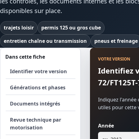
les contrôles, les documents internes et les bloc
disponibles sur place.
trajets loisir
permis 125 ou gros cube
entretien chaîne ou transmission
pneus et freinage
Dans cette fiche
VOTRE VERSION
Identifiez
Identifier votre version
72/FT125T-
Générations et phases
Indiquez l'année o
Documents intégrés
utiles pour cette 
Revue technique par
Année
motorisation