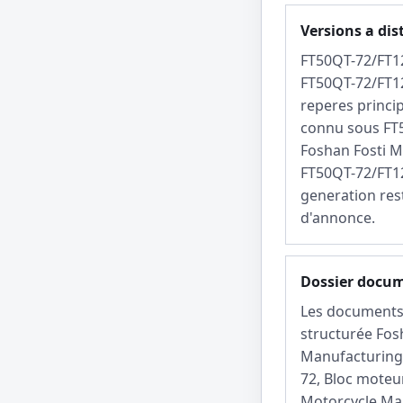
Versions a dis
FT50QT-72/FT1
FT50QT-72/FT12
reperes princi
connu sous FT
Foshan Fosti 
FT50QT-72/FT12
generation rest
d'annonce.
Dossier docu
Les documents 
structurée Fos
Manufacturing
72, Bloc moteur
Motorcycle Ma