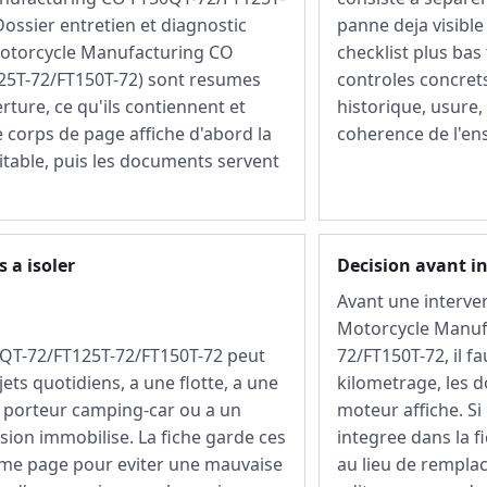
ossier entretien et diagnostic
panne deja visible
Motorcycle Manufacturing CO
checklist plus bas
25T-72/FT150T-72) sont resumes
controles concrets
rture, ce qu'ils contiennent et
historique, usure,
Le corps de page affiche d'abord la
coherence de l'en
itable, puis les documents servent
 a isoler
Decision avant i
Avant une interve
Motorcycle Manuf
T-72/FT125T-72/FT150T-72 peut
72/FT150T-72, il f
jets quotidiens, a une flotte, a une
kilometrage, les d
 porteur camping-car ou a un
moteur affiche. Si
sion immobilise. La fiche garde ces
integree dans la fi
me page pour eviter une mauvaise
au lieu de rempla