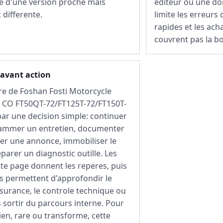
ee d'une version proche mais
editeur ou une do
differente.
limite les erreurs 
rapides et les ac
couvrent pas la b
 avant action
re de Foshan Fosti Motorcycle
 CO FT50QT-72/FT125T-72/FT150T-
par une decision simple: continuer
rammer un entretien, documenter
ser une annonce, immobiliser le
parer un diagnostic outille. Les
tte page donnent les reperes, puis
es permettent d'approfondir le
surance, le controle technique ou
s sortir du parcours interne. Pour
en, rare ou transforme, cette