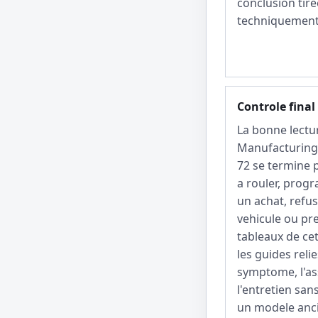
conclusion tir
techniquement 
Controle final
La bonne lectu
Manufacturing
72 se termine 
a rouler, prog
un achat, refu
vehicule ou pre
tableaux de ce
les guides reli
symptome, l'as
l'entretien san
un modele anci