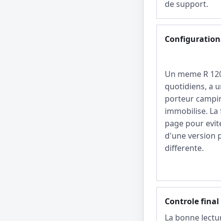
de support.
Configurations
Un meme R 1200
quotidiens, a u
porteur campin
immobilise. La
page pour evit
d'une version
differente.
Controle final
La bonne lectu