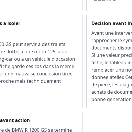
 a isoler
Decision avant i
Avant une interve
rapprocher le sym
 GS peut servir a des trajets
documents disponi
ne flotte, a une moto 125, a un
Si une valeur prec
g-car ou a un vehicule d'occasion
fiche, le tableau i
 fiche garde ces cas dans la meme
remplacer une not
er une mauvaise conclusion tiree
donnee atelier. Ce
 proche mais techniquement
de piece, les diagn
achats de documen
bonne generation
 avant action
re de BMW R 1200 GS se termine