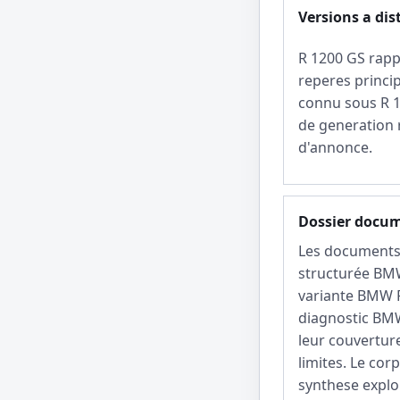
Versions a dis
R 1200 GS rappe
reperes princi
connu sous R 1
de generation r
d'annonce.
Dossier docu
Les documents 
structurée BMW
variante BMW R
diagnostic BM
leur couverture
limites. Le cor
synthese explo