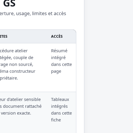
 GS
erture, usage, limites et accès
ITES
ACCÈS
cédure atelier
Résumé
tégée, couple de
intégré
rage non sourcé,
dans cette
éma constructeur
page
priétaire.
eur d'atelier sensible
Tableaux
s document rattaché
intégrés
a version exacte.
dans cette
fiche