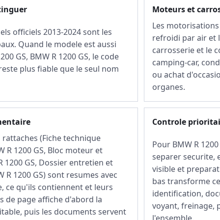
tinguer
Moteurs et carro
Les motorisations i
ls officiels 2013-2024 sont les
refroidi par air et
paux. Quand le modele est aussi
carrosserie et le c
200 GS, BMW R 1200 GS, le code
camping-car, condu
este plus fiable que le seul nom
ou achat d'occasio
organes.
mentaire
Controle priorita
rattaches (Fiche technique
Pour BMW R 1200 G
 R 1200 GS, Bloc moteur et
separer securite, 
 1200 GS, Dossier entretien et
visible et preparat
W R 1200 GS) sont resumes avec
bas transforme ce
, ce qu'ils contiennent et leurs
identification, do
ps de page affiche d'abord la
voyant, freinage,
itable, puis les documents servent
l'ensemble.