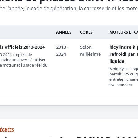
he l'année, le code de génération, la carrosserie et les mote
ANNÉES
CODES
MOTEURS ET C
s officiels 2013-2024
2013 -
Selon
bicylindre à p
2024
millésime
refroidi par 
-2024 : repère de
atalogue ouvert, à utiliser
liquide
le moteur et l'usage réel du
Motorcycle · traje
permis 125 ou g
entretien chaîn
transmission
ÉGRÉES