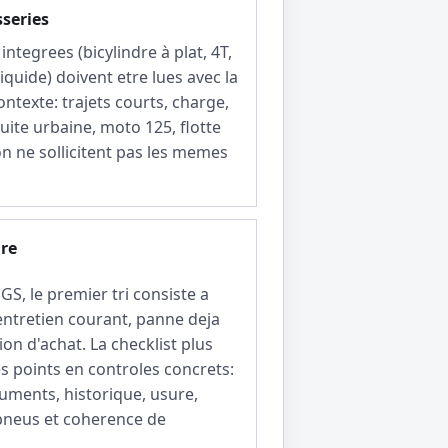
sseries
ntegrees (bicylindre à plat, 4T,
 liquide) doivent etre lues avec la
ontexte: trajets courts, charge,
ite urbaine, moto 125, flotte
n ne sollicitent pas les memes
ire
S, le premier tri consiste a
entretien courant, panne deja
ion d'achat. La checklist plus
s points en controles concrets:
cuments, historique, usure,
 pneus et coherence de