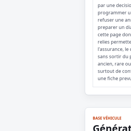
par une decisio
programmer un
refuser une an
preparer un dia
cette page donn
relies permett
l'assurance, le
sans sortir du
ancien, rare ou
surtout de conf
une fiche prev
BASE VÉHICULE
Générat