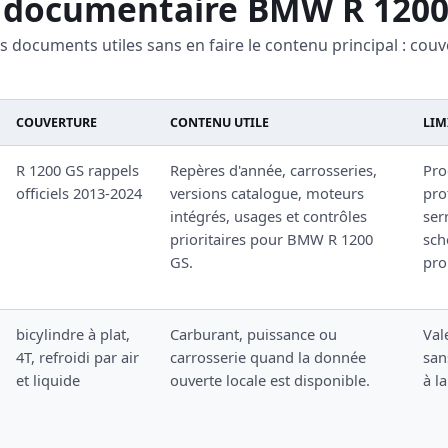
 documentaire BMW R 1200
es documents utiles sans en faire le contenu principal : couv
COUVERTURE
CONTENU UTILE
LIM
R 1200 GS rappels
Repères d'année, carrosseries,
Pro
officiels 2013-2024
versions catalogue, moteurs
pro
intégrés, usages et contrôles
ser
prioritaires pour BMW R 1200
sch
GS.
pro
bicylindre à plat,
Carburant, puissance ou
Val
4T, refroidi par air
carrosserie quand la donnée
san
et liquide
ouverte locale est disponible.
à l