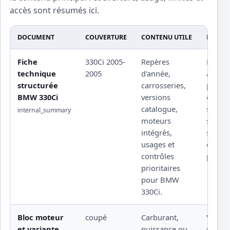
accès sont résumés ici.
DOCUMENT
COUVERTURE
CONTENU UTILE
LIMITE
Fiche
330Ci 2005-
Repères
Procé
technique
2005
d'année,
atelier
structurée
carrosseries,
protég
BMW 330Ci
versions
couple
catalogue,
serrag
internal_summary
moteurs
sourcé
intégrés,
schém
usages et
constr
contrôles
propri
prioritaires
pour BMW
330Ci.
Bloc moteur
coupé
Carburant,
Valeur 
et variante
puissance ou
sensib