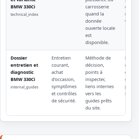
BMW 330Ci
carrosserie
docum
quand la
rattach
technical_index
donnée
versio
ouverte locale
est
disponible.
Dossier
Entretien
Méthode de
Rempl
entretien et
courant,
décision,
d'une 
diagnostic
achat
points à
éditeu
BMW 330Ci
d'occasion,
inspecter,
d'un a
symptômes
liens internes
profes
internal_guides
et contrôles
vers les
sous l
de sécurité.
guides prêts
du site.