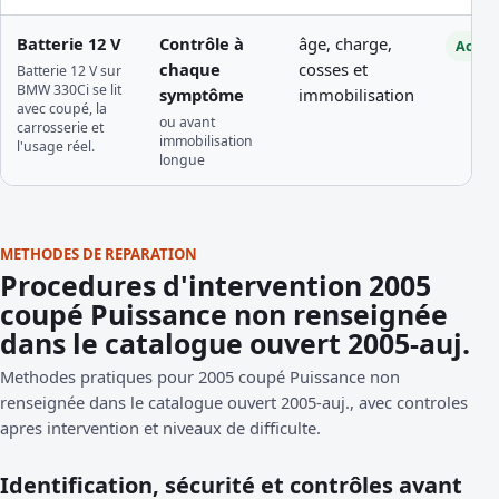
Batterie 12 V
Contrôle à
âge, charge,
Access
chaque
cosses et
Batterie 12 V sur
BMW 330Ci se lit
symptôme
immobilisation
avec coupé, la
ou avant
carrosserie et
immobilisation
l'usage réel.
longue
METHODES DE REPARATION
Procedures d'intervention 2005
coupé Puissance non renseignée
dans le catalogue ouvert 2005-auj.
Methodes pratiques pour 2005 coupé Puissance non
renseignée dans le catalogue ouvert 2005-auj., avec controles
apres intervention et niveaux de difficulte.
Identification, sécurité et contrôles avant