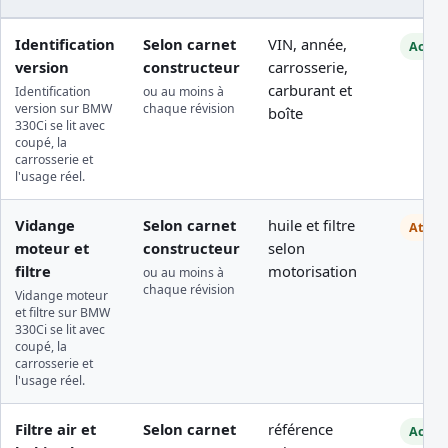
Identification
Selon carnet
VIN, année,
Access
version
constructeur
carrosserie,
carburant et
Identification
ou au moins à
version sur BMW
chaque révision
boîte
330Ci se lit avec
coupé, la
carrosserie et
l'usage réel.
Vidange
Selon carnet
huile et filtre
Atelie
moteur et
constructeur
selon
filtre
motorisation
ou au moins à
chaque révision
Vidange moteur
et filtre sur BMW
330Ci se lit avec
coupé, la
carrosserie et
l'usage réel.
Filtre air et
Selon carnet
référence
Access