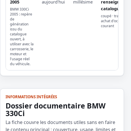
2005
aujourd'hui
millésime
renseignée da
catalogue ouv
BMW 330Ci
2005 : repère
coupé · trajets qu
de
achat d'occasion, 
génération
courant
issu du
catalogue
ouvert, à
utiliser avec la
carrosserie, le
moteur et
l'usage réel
du véhicule.
INFORMATIONS INTÉGRÉES
Dossier documentaire BMW
330Ci
La fiche couvre les documents utiles sans en faire
le contenu principal : couverture, usage, limites et