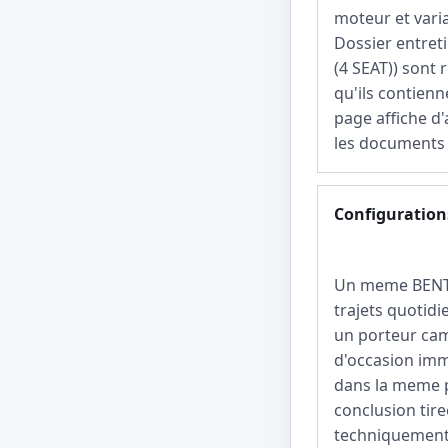
moteur et vari
Dossier entret
(4 SEAT)) sont 
qu'ils contienn
page affiche d'
les documents 
Configurations
Un meme BENTAY
trajets quotidi
un porteur cam
d'occasion immo
dans la meme 
conclusion tir
techniquement 