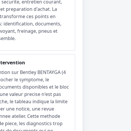
 securite, entretien courant,
 et preparation d'achat. La
 transforme ces points en
: identification, documents,
 voyant, freinage, pneus et
semble.
ntervention
ntion sur Bentley BENTAYGA (4
procher le symptome, le
ocuments disponibles et le bloc
 une valeur precise n'est pas
che, le tableau indique la limite
cer une notice, une revue
nnee atelier. Cette methode
de piece, les diagnostics trop
hats de documents qui ne