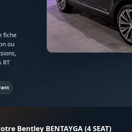
 fiche
ion ou
rsions,
s RT
rant
 votre Bentley BENTAYGA (4 SEAT)