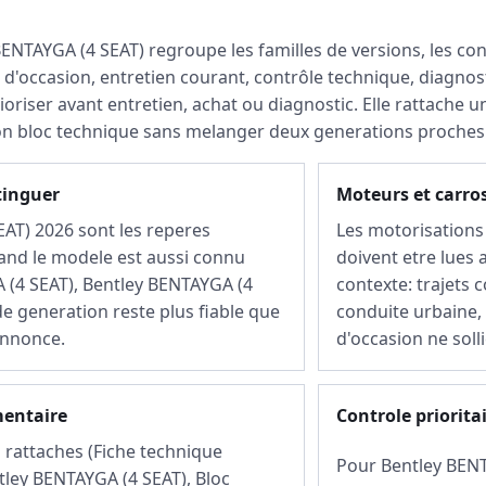
BENTAYGA (4 SEAT) regroupe les familles de versions, les con
 d'occasion, entretien courant, contrôle technique, diagnos
rioriser avant entretien, achat ou diagnostic. Elle rattache
on bloc technique sans melanger deux generations proches
tinguer
Moteurs et carro
AT) 2026 sont les reperes
Les motorisations 
and le modele est aussi connu
doivent etre lues a
(4 SEAT), Bentley BENTAYGA (4
contexte: trajets 
de generation reste plus fiable que
conduite urbaine, 
annonce.
d'occasion ne soll
mentaire
Controle priorita
rattaches (Fiche technique
Pour Bentley BENTA
tley BENTAYGA (4 SEAT), Bloc