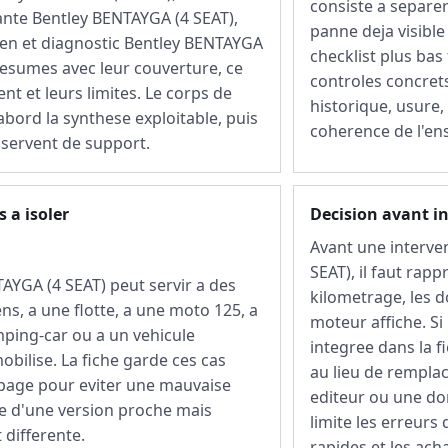
consiste a separer
ante Bentley BENTAYGA (4 SEAT),
panne deja visible
ien et diagnostic Bentley BENTAYGA
checklist plus bas
resumes avec leur couverture, ce
controles concrets
ent et leurs limites. Le corps de
historique, usure,
abord la synthese exploitable, puis
coherence de l'en
servent de support.
 a isoler
Decision avant i
Avant une interve
SEAT), il faut rap
GA (4 SEAT) peut servir a des
kilometrage, les d
ens, a une flotte, a une moto 125, a
moteur affiche. Si
ping-car ou a un vehicule
integree dans la fi
bilise. La fiche garde ces cas
au lieu de rempla
page pour eviter une mauvaise
editeur ou une do
ee d'une version proche mais
limite les erreurs 
differente.
rapides et les ac