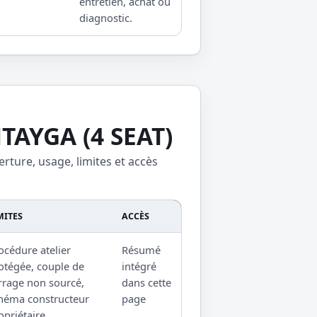
entretien, achat ou
diagnostic.
TAYGA (4 SEAT)
erture, usage, limites et accès
MITES
ACCÈS
océdure atelier
Résumé
otégée, couple de
intégré
rrage non sourcé,
dans cette
héma constructeur
page
opriétaire.