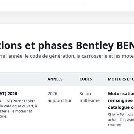
ions et phases Bentley BE
he l'année, le code de génération, la carrosserie et les mote
ANNÉES
CODES
MOTEURS ET 
AT) 2026
2026 -
Selon
Motorisati
aujourd'hui
millésime
renseignée 
 SEAT) 2026 : repère
du catalogue ouvert, à
catalogue o
osserie, le moteur et
SUV, MPV · traj
cule.
achat d'occasio
courant