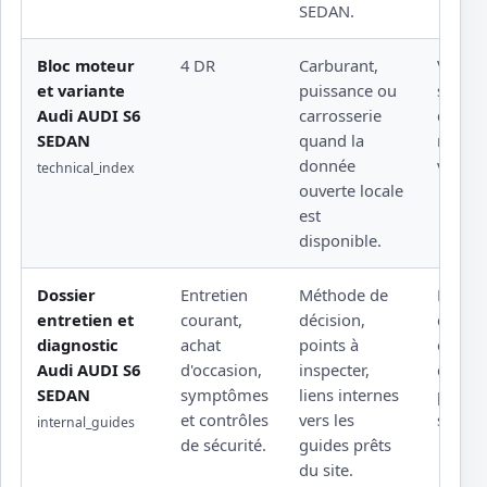
SEDAN.
Bloc moteur
4 DR
Carburant,
Valeur 
et variante
puissance ou
sensib
Audi AUDI S6
carrosserie
docum
SEDAN
quand la
rattach
donnée
versio
technical_index
ouverte locale
est
disponible.
Dossier
Entretien
Méthode de
Rempl
entretien et
courant,
décision,
d'une 
diagnostic
achat
points à
éditeu
Audi AUDI S6
d'occasion,
inspecter,
d'un a
SEDAN
symptômes
liens internes
profes
et contrôles
vers les
sous l
internal_guides
de sécurité.
guides prêts
du site.