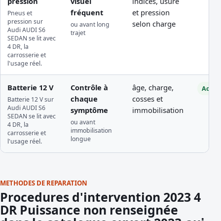
pression
visuel
indices, usure
fréquent
et pression
Pneus et
pression sur
selon charge
ou avant long
Audi AUDI S6
trajet
SEDAN se lit avec
4 DR, la
carrosserie et
l'usage réel.
Batterie 12 V
Contrôle à
âge, charge,
Access
chaque
cosses et
Batterie 12 V sur
Audi AUDI S6
symptôme
immobilisation
SEDAN se lit avec
ou avant
4 DR, la
immobilisation
carrosserie et
longue
l'usage réel.
METHODES DE REPARATION
Procedures d'intervention 2023 4
DR Puissance non renseignée