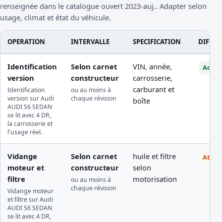
renseignée dans le catalogue ouvert 2023-auj.. Adapter selon
usage, climat et état du véhicule.
OPERATION
INTERVALLE
SPECIFICATION
DIFFIC
Identification
Selon carnet
VIN, année,
Access
version
constructeur
carrosserie,
carburant et
Identification
ou au moins à
version sur Audi
chaque révision
boîte
AUDI S6 SEDAN
se lit avec 4 DR,
la carrosserie et
l'usage réel.
Vidange
Selon carnet
huile et filtre
Atelie
moteur et
constructeur
selon
filtre
motorisation
ou au moins à
chaque révision
Vidange moteur
et filtre sur Audi
AUDI S6 SEDAN
se lit avec 4 DR,