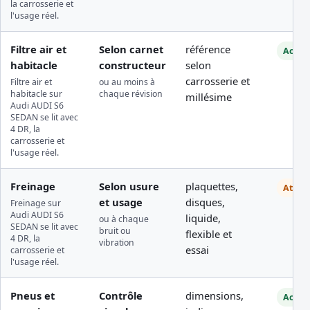
la carrosserie et
l'usage réel.
Filtre air et
Selon carnet
référence
Access
habitacle
constructeur
selon
carrosserie et
Filtre air et
ou au moins à
habitacle sur
chaque révision
millésime
Audi AUDI S6
SEDAN se lit avec
4 DR, la
carrosserie et
l'usage réel.
Freinage
Selon usure
plaquettes,
Atelie
et usage
disques,
Freinage sur
Audi AUDI S6
liquide,
ou à chaque
SEDAN se lit avec
bruit ou
flexible et
4 DR, la
vibration
essai
carrosserie et
l'usage réel.
Pneus et
Contrôle
dimensions,
Access