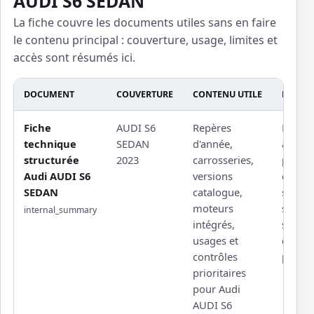
AUDI S6 SEDAN
La fiche couvre les documents utiles sans en faire
le contenu principal : couverture, usage, limites et
accès sont résumés ici.
DOCUMENT
COUVERTURE
CONTENU UTILE
LIMITE
Fiche
AUDI S6
Repères
Procé
technique
SEDAN
d'année,
atelier
structurée
2023
carrosseries,
protég
Audi AUDI S6
versions
couple
SEDAN
catalogue,
serrag
moteurs
sourcé
internal_summary
intégrés,
schém
usages et
constr
contrôles
propri
prioritaires
pour Audi
AUDI S6