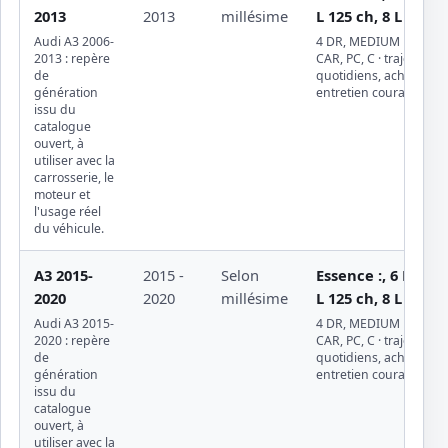
2013
2013
millésime
L 125 ch, 8 L T 150
Audi A3 2006-
4 DR, MEDIUM PASSE
2013 : repère
CAR, PC, C · trajets
de
quotidiens, achat d'occ
génération
entretien courant
issu du
catalogue
ouvert, à
utiliser avec la
carrosserie, le
moteur et
l'usage réel
du véhicule.
A3 2015-
2015 -
Selon
Essence :, 6 L 101 
2020
2020
millésime
L 125 ch, 8 L T 150
Audi A3 2015-
4 DR, MEDIUM PASSE
2020 : repère
CAR, PC, C · trajets
de
quotidiens, achat d'occ
génération
entretien courant
issu du
catalogue
ouvert, à
utiliser avec la