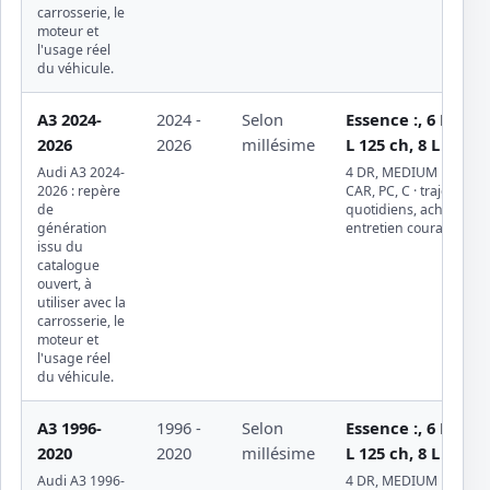
carrosserie, le
moteur et
l'usage réel
du véhicule.
A3 2024-
2024 -
Selon
Essence :, 6 L 101 
2026
2026
millésime
L 125 ch, 8 L T 150
Audi A3 2024-
4 DR, MEDIUM PASSE
2026 : repère
CAR, PC, C · trajets
de
quotidiens, achat d'occ
génération
entretien courant
issu du
catalogue
ouvert, à
utiliser avec la
carrosserie, le
moteur et
l'usage réel
du véhicule.
A3 1996-
1996 -
Selon
Essence :, 6 L 101 
2020
2020
millésime
L 125 ch, 8 L T 150
Audi A3 1996-
4 DR, MEDIUM PASSE