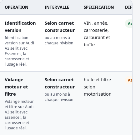
OPERATION
INTERVALLE
SPECIFICATION
DIFFIC
Identification
Selon carnet
VIN, année,
Access
version
constructeur
carrosserie,
carburant et
Identification
ou au moins à
version sur Audi
chaque révision
boîte
A3 se lit avec
Essence :, la
carrosserie et
l'usage réel.
Vidange
Selon carnet
huile et filtre
Atelie
moteur et
constructeur
selon
filtre
motorisation
ou au moins à
chaque révision
Vidange moteur
et filtre sur Audi
A3 se lit avec
Essence :, la
carrosserie et
l'usage réel.