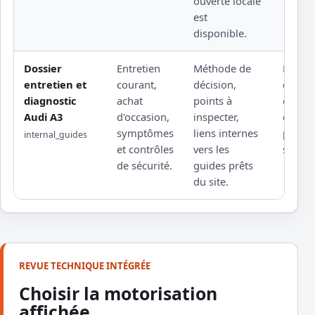
ouverte locale
est
disponible.
Dossier
Entretien
Méthode de
Rempl
entretien et
courant,
décision,
d'une 
diagnostic
achat
points à
éditeu
Audi A3
d'occasion,
inspecter,
d'un a
symptômes
liens internes
profes
internal_guides
et contrôles
vers les
sous l
de sécurité.
guides prêts
du site.
REVUE TECHNIQUE INTÉGRÉE
Choisir la motorisation
affichée