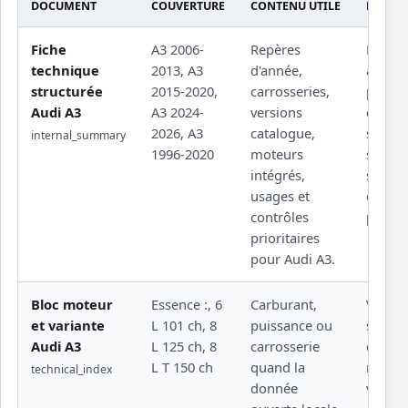
DOCUMENT
COUVERTURE
CONTENU UTILE
LIMITE
Fiche
A3 2006-
Repères
Procé
technique
2013, A3
d'année,
atelier
structurée
2015-2020,
carrosseries,
protég
Audi A3
A3 2024-
versions
couple
2026, A3
catalogue,
serrag
internal_summary
1996-2020
moteurs
sourcé
intégrés,
schém
usages et
constr
contrôles
propri
prioritaires
pour Audi A3.
Bloc moteur
Essence :, 6
Carburant,
Valeur 
et variante
L 101 ch, 8
puissance ou
sensib
Audi A3
L 125 ch, 8
carrosserie
docum
L T 150 ch
quand la
rattach
technical_index
donnée
versio