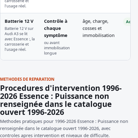
carrosserie et
l'usage réel.
Batterie 12 V
Contrôle à
âge, charge,
Access
chaque
cosses et
Batterie 12 V sur
Audi A3 se lit
symptôme
immobilisation
avec Essence :, la
ou avant
carrosserie et
immobilisation
l'usage réel.
longue
METHODES DE REPARATION
Procedures d'intervention 1996-
2026 Essence : Puissance non
renseignée dans le catalogue
ouvert 1996-2026
Methodes pratiques pour 1996-2026 Essence : Puissance non
renseignée dans le catalogue ouvert 1996-2026, avec
controles apres intervention et niveaux de difficulte.