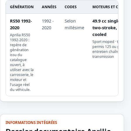
GÉNÉRATION
ANNÉES
CODES
MOTEURS ET CARROS
RS50 1992-
1992 -
Selon
49.9 cc single cyli
2020
2020
millésime
two-stroke, liquid
cooled
Aprilia RS50
1992-2020 :
Sport moped · trajets loi
repère de
permis 125 ou gros cu
génération
entretien chaîne ou
issu du
transmission
catalogue
ouvert, à
utiliser avec la
carrosserie, le
moteur et
l'usage réel
du véhicule.
INFORMATIONS INTÉGRÉES