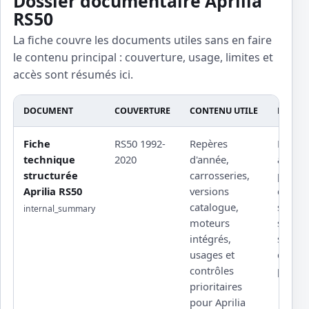
Dossier documentaire Aprilia
RS50
La fiche couvre les documents utiles sans en faire
le contenu principal : couverture, usage, limites et
accès sont résumés ici.
DOCUMENT
COUVERTURE
CONTENU UTILE
LIMITE
Fiche
RS50 1992-
Repères
Procé
technique
2020
d'année,
atelier
structurée
carrosseries,
protég
Aprilia RS50
versions
couple
catalogue,
serrag
internal_summary
moteurs
sourcé
intégrés,
schém
usages et
constr
contrôles
propri
prioritaires
pour Aprilia