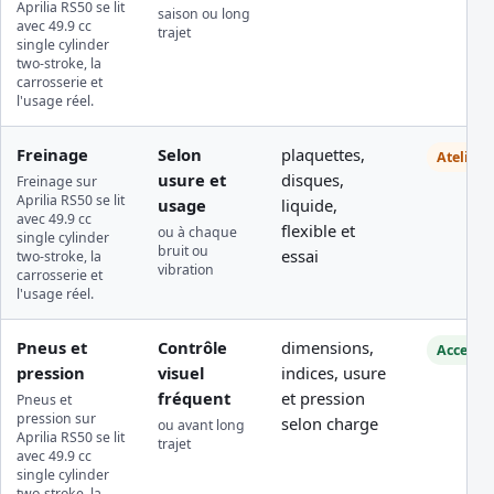
Aprilia RS50 se lit
saison ou long
avec 49.9 cc
trajet
single cylinder
two-stroke, la
carrosserie et
l'usage réel.
Freinage
Selon
plaquettes,
Atelier
usure et
disques,
Freinage sur
Aprilia RS50 se lit
usage
liquide,
avec 49.9 cc
flexible et
ou à chaque
single cylinder
bruit ou
essai
two-stroke, la
vibration
carrosserie et
l'usage réel.
Pneus et
Contrôle
dimensions,
Accessib
pression
visuel
indices, usure
fréquent
et pression
Pneus et
pression sur
selon charge
ou avant long
Aprilia RS50 se lit
trajet
avec 49.9 cc
single cylinder
two-stroke, la