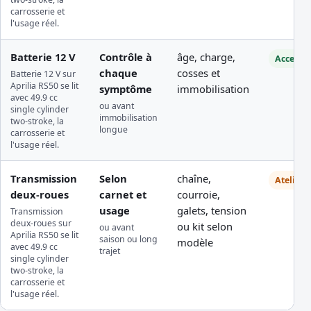
carrosserie et
l'usage réel.
Batterie 12 V
Contrôle à
âge, charge,
Accessib
chaque
cosses et
Batterie 12 V sur
Aprilia RS50 se lit
symptôme
immobilisation
avec 49.9 cc
ou avant
single cylinder
immobilisation
two-stroke, la
longue
carrosserie et
l'usage réel.
Transmission
Selon
chaîne,
Atelier
deux-roues
carnet et
courroie,
usage
galets, tension
Transmission
deux-roues sur
ou kit selon
ou avant
Aprilia RS50 se lit
saison ou long
modèle
avec 49.9 cc
trajet
single cylinder
two-stroke, la
carrosserie et
l'usage réel.