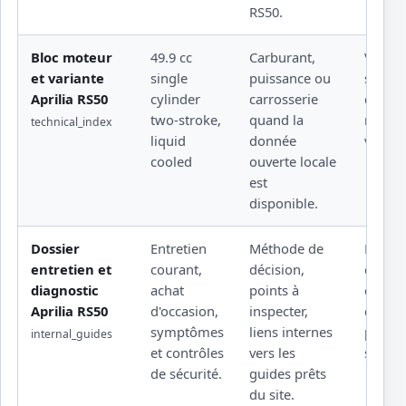
RS50.
Bloc moteur
49.9 cc
Carburant,
Valeur 
et variante
single
puissance ou
sensib
Aprilia RS50
cylinder
carrosserie
docum
two-stroke,
quand la
rattach
technical_index
liquid
donnée
versio
cooled
ouverte locale
est
disponible.
Dossier
Entretien
Méthode de
Rempl
entretien et
courant,
décision,
d'une 
diagnostic
achat
points à
éditeu
Aprilia RS50
d'occasion,
inspecter,
d'un a
symptômes
liens internes
profes
internal_guides
et contrôles
vers les
sous l
de sécurité.
guides prêts
du site.