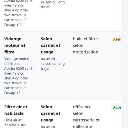
Aprilia RS50 se lit
saison ou long
avec 49.9 cc
trajet
single cylinder
two-stroke, la
carrosserie et
l'usage réel.
Vidange
Selon
huile et filtre
Atelier
moteur et
carnet et
selon
filtre
usage
motorisation
Vidange moteur
ou avant
et filtre sur
saison ou long
Aprilia RS50 se lit
trajet
avec 49.9 cc
single cylinder
two-stroke, la
carrosserie et
l'usage réel.
Filtre air et
Selon
référence
Accessib
habitacle
carnet et
selon
usage
carrosserie et
Filtre air et
habitacle sur
millésime
ou avant