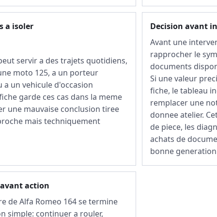
 a isoler
Decision avant i
Avant une interven
rapprocher le sym
ut servir a des trajets quotidiens,
documents disponi
 une moto 125, a un porteur
Si une valeur prec
 a un vehicule d'occasion
fiche, le tableau i
 fiche garde ces cas dans la meme
remplacer une not
er une mauvaise conclusion tiree
donnee atelier. Ce
 proche mais techniquement
de piece, les diagn
achats de documen
bonne generation
 avant action
re de Alfa Romeo 164 se termine
n simple: continuer a rouler,