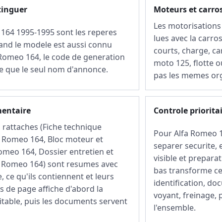
tinguer
Moteurs et carro
Les motorisations 
 164 1995-1995 sont les reperes
lues avec la carros
and le modele est aussi connu
courts, charge, ca
 Romeo 164, le code de generation
moto 125, flotte o
le que le seul nom d'annonce.
pas les memes or
mentaire
Controle priorita
rattaches (Fiche technique
Pour Alfa Romeo 16
a Romeo 164, Bloc moteur et
separer securite, 
Romeo 164, Dossier entretien et
visible et preparat
a Romeo 164) sont resumes avec
bas transforme ce
, ce qu'ils contiennent et leurs
identification, do
ps de page affiche d'abord la
voyant, freinage,
itable, puis les documents servent
l'ensemble.