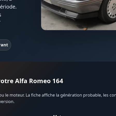
ériode.
s
T
rant
 votre Alfa Romeo 164
u le moteur. La fiche affiche la génération probable, les con
version.