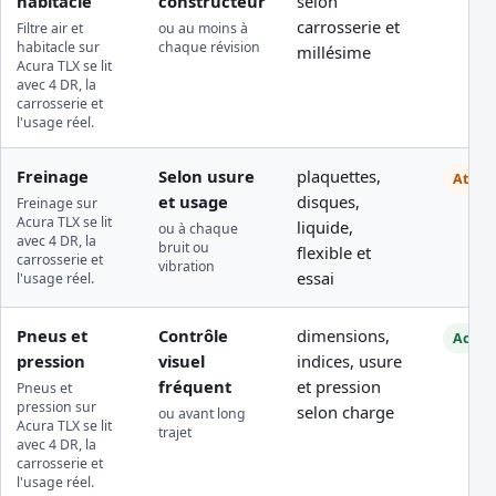
habitacle
constructeur
selon
carrosserie et
Filtre air et
ou au moins à
habitacle sur
chaque révision
millésime
Acura TLX se lit
avec 4 DR, la
carrosserie et
l'usage réel.
Freinage
Selon usure
plaquettes,
Atelie
et usage
disques,
Freinage sur
Acura TLX se lit
liquide,
ou à chaque
avec 4 DR, la
bruit ou
flexible et
carrosserie et
vibration
essai
l'usage réel.
Pneus et
Contrôle
dimensions,
Access
pression
visuel
indices, usure
fréquent
et pression
Pneus et
pression sur
selon charge
ou avant long
Acura TLX se lit
trajet
avec 4 DR, la
carrosserie et
l'usage réel.