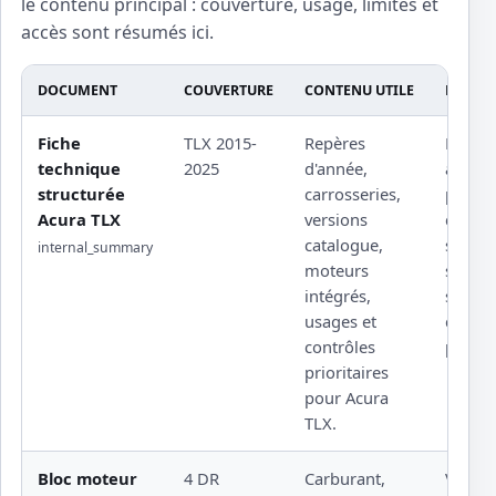
le contenu principal : couverture, usage, limites et
accès sont résumés ici.
DOCUMENT
COUVERTURE
CONTENU UTILE
LIMITE
Fiche
TLX 2015-
Repères
Procé
technique
2025
d'année,
atelier
structurée
carrosseries,
protég
Acura TLX
versions
couple
catalogue,
serrag
internal_summary
moteurs
sourcé
intégrés,
schém
usages et
constr
contrôles
propri
prioritaires
pour Acura
TLX.
Bloc moteur
4 DR
Carburant,
Valeur 