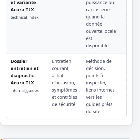
et variante
puissance ou
sensib
Acura TLX
carrosserie
docum
quand la
rattach
technical_index
donnée
versio
ouverte locale
est
disponible.
Dossier
Entretien
Méthode de
Rempl
entretien et
courant,
décision,
d'une 
diagnostic
achat
points à
éditeu
Acura TLX
d'occasion,
inspecter,
d'un a
symptômes
liens internes
profes
internal_guides
et contrôles
vers les
sous l
de sécurité.
guides prêts
du site.