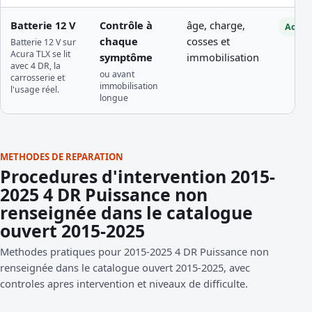
Batterie 12 V
Contrôle à
âge, charge,
Access
chaque
cosses et
Batterie 12 V sur
Acura TLX se lit
symptôme
immobilisation
avec 4 DR, la
ou avant
carrosserie et
immobilisation
l'usage réel.
longue
METHODES DE REPARATION
Procedures d'intervention 2015-
2025 4 DR Puissance non
renseignée dans le catalogue
ouvert 2015-2025
Methodes pratiques pour 2015-2025 4 DR Puissance non
renseignée dans le catalogue ouvert 2015-2025, avec
controles apres intervention et niveaux de difficulte.