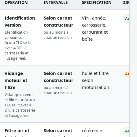
OPERATION
INTERVALLE
SPECIFICATION
DIFFIC
Identification
Selon carnet
VIN, année,
Access
version
constructeur
carrosserie,
carburant et
Identification
ou au moins à
version sur
chaque révision
boîte
Acura TLX se lit
avec 4 DR, la
carrosserie et
l'usage réel.
Vidange
Selon carnet
huile et filtre
Atelie
moteur et
constructeur
selon
filtre
motorisation
ou au moins à
chaque révision
Vidange moteur
et filtre sur Acura
TLX se lit avec 4
DR, la carrosserie
et l'usage réel.
Filtre air et
Selon carnet
référence
Access