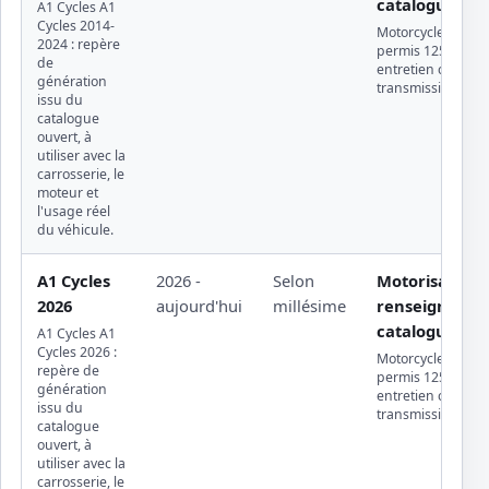
catalogue ouv
A1 Cycles A1
Cycles 2014-
Motorcycle · trajets
2024 : repère
permis 125 ou gr
de
entretien chaîne 
génération
transmission
issu du
catalogue
ouvert, à
utiliser avec la
carrosserie, le
moteur et
l'usage réel
du véhicule.
A1 Cycles
2026 -
Selon
Motorisation
2026
aujourd'hui
millésime
renseignée da
catalogue ouv
A1 Cycles A1
Cycles 2026 :
Motorcycle · trajets
repère de
permis 125 ou gr
génération
entretien chaîne 
issu du
transmission
catalogue
ouvert, à
utiliser avec la
carrosserie, le