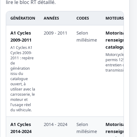
lire le bloc RT détaillé.
GÉNÉRATION
ANNÉES
CODES
MOTEURS ET CA
A1 Cycles
2009 - 2011
Selon
Motorisation
2009-2011
millésime
renseignée da
catalogue ouv
A1 Cycles A1
Cycles 2009-
Motorcycle · trajets
2011 : repère
permis 125 ou gr
de
entretien chaîne 
génération
transmission
issu du
catalogue
ouvert, à
utiliser avec la
carrosserie, le
moteur et
l'usage réel
du véhicule.
A1 Cycles
2014 - 2024
Selon
Motorisation
2014-2024
millésime
renseignée da