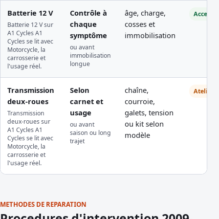
Batterie 12 V
Contrôle à
âge, charge,
Accessib
chaque
cosses et
Batterie 12 V sur
A1 Cycles A1
symptôme
immobilisation
Cycles se lit avec
ou avant
Motorcycle, la
immobilisation
carrosserie et
longue
l'usage réel.
Transmission
Selon
chaîne,
Atelier
deux-roues
carnet et
courroie,
usage
galets, tension
Transmission
deux-roues sur
ou kit selon
ou avant
A1 Cycles A1
saison ou long
modèle
Cycles se lit avec
trajet
Motorcycle, la
carrosserie et
l'usage réel.
METHODES DE REPARATION
Procedures d'intervention 2009-