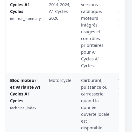
Cycles A1
2014-2024,
versions
couple
Cycles
A1 Cycles
catalogue,
serrag
2026
moteurs
sourcé
internal_summary
intégrés,
schém
usages et
constr
contrôles
propri
prioritaires
pour A1
Cycles A1
Cycles.
Bloc moteur
Motorcycle
Carburant,
Valeur 
et variante A1
puissance ou
sensib
Cycles A1
carrosserie
docum
Cycles
quand la
rattach
donnée
versio
technical_index
ouverte locale
est
disponible.