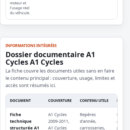
moteur et
l'usage réel
du véhicule.
INFORMATIONS INTÉGRÉES
Dossier documentaire A1
Cycles A1 Cycles
La fiche couvre les documents utiles sans en faire
le contenu principal : couverture, usage, limites et
accès sont résumés ici.
DOCUMENT
COUVERTURE
CONTENU UTILE
LIMITE
Fiche
A1 Cycles
Repères
Procé
technique
2009-2011,
d'année,
atelier
structurée A1
A1 Cycles
carrosseries,
protég