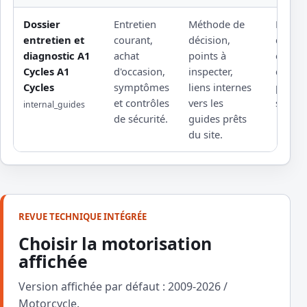
Dossier
Entretien
Méthode de
Rempl
entretien et
courant,
décision,
d'une 
diagnostic A1
achat
points à
éditeu
Cycles A1
d'occasion,
inspecter,
d'un a
Cycles
symptômes
liens internes
profes
et contrôles
vers les
sous l
internal_guides
de sécurité.
guides prêts
du site.
REVUE TECHNIQUE INTÉGRÉE
Choisir la motorisation
affichée
Version affichée par défaut : 2009-2026 /
Motorcycle.